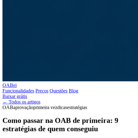
OABei
Funcionalidades
Preços
Questões
Blog
Baixar grátis
← Todos os artigos
OAB
aprovação
primeira vez
dicas
estratégias
Como passar na OAB de primeira: 9
estratégias de quem conseguiu