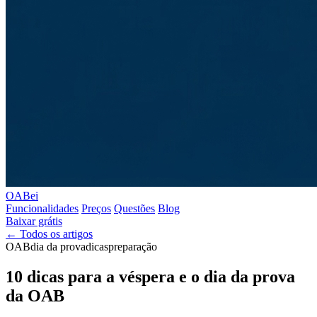
OABei
Funcionalidades
Preços
Questões
Blog
Baixar grátis
← Todos os artigos
OAB
dia da prova
dicas
preparação
10 dicas para a véspera e o dia da prova
da OAB