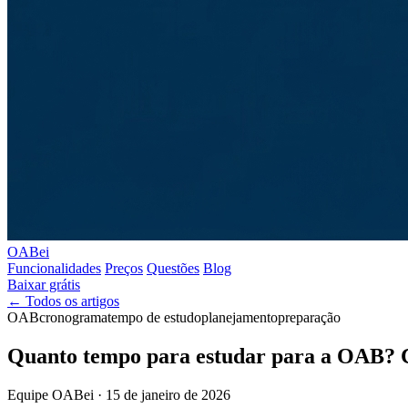
OABei
Funcionalidades
Preços
Questões
Blog
Baixar grátis
← Todos os artigos
OAB
cronograma
tempo de estudo
planejamento
preparação
Quanto tempo para estudar para a OAB? 
Equipe OABei
·
15 de janeiro de 2026