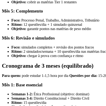
Objetivo:
cobrir as matérias Tier 1 restantes
Mês 5: Complemento
Foco:
Processo Penal, Trabalho, Administrativo, Tributário
Ritmo:
12 questões/dia + 1 simulado quinzenal
Objetivo:
garantir pontos nas matérias de peso médio
Mês 6: Revisão e simulados
Foco:
simulados completos + revisão dos pontos fracos
Ritmo:
2 simulados/semana + 10 questões/dia nas matérias frac
Objetivo:
chegar à prova com confiança e ritmo
Cronograma de 3 meses (equilibrado)
Para quem:
pode estudar 1-1,5 hora por dia
Questões por dia:
15-2
Mês 1: Base essencial
Semanas 1-2:
Ética Profissional (objetivo: dominar)
Semanas 3-4:
Direito Constitucional + Direito Civil
Ritmo:
15 questões/dia