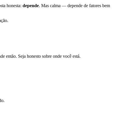
osta honesta:
depende
. Mas calma — depende de fatores bem
ação.
e então. Seja honesto sobre onde você está.
do.